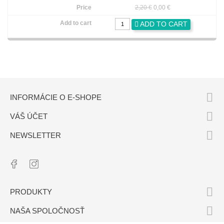
2,20 €
0,00 €
ADD TO CART

INFORMÁCIE O E-SHOPE

VÁŠ ÚČET

NEWSLETTER

PRODUKTY

NAŠA SPOLOČNOSŤ