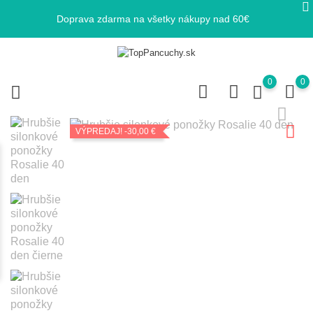
Doprava zdarma na všetky nákupy nad 60€
0
0
VÝPREDAJ!
-30,00 €