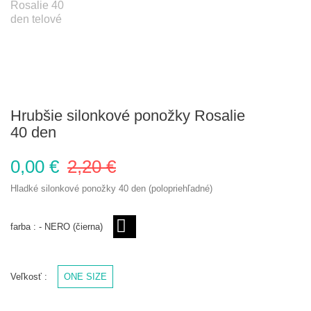
Hrubšie silonkové ponožky Rosalie
40 den
0,00 €
2,20 €
Hladké silonkové ponožky 40 den (polopriehľadné)
farba :
-
NERO (čierna)
NERO (čierna)
Veľkosť :
ONE SIZE