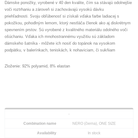
Dámske ponožky, vyrobené v 40 den kvalite, čím sa stávajú odolnejšie
voči roztrhaniu a zároveň si zachovávajú vysokú dávku
priehľadnosti. Svoju obľúbenosť si získali vďaka farbe ladiacej s
pokožkou, pohodlným lemom, ktorý nestláča členok ako aj diskrétnym
spevnením prstov. Sú vyrobené z kvalitného materiálu odolného voči
ošúchaniu. Vďaka ich mnohostrannému využitiu sú základom
dámskeho šatníka - môžete ich nosiť do topánok na vysokom
podpätku, v balerínkach, teniskách, k nohaviciam, či sukňiam
Zloženie: 92% polyamid, 8% elastan
-
NERO (čierna), ONE SIZE
In stock